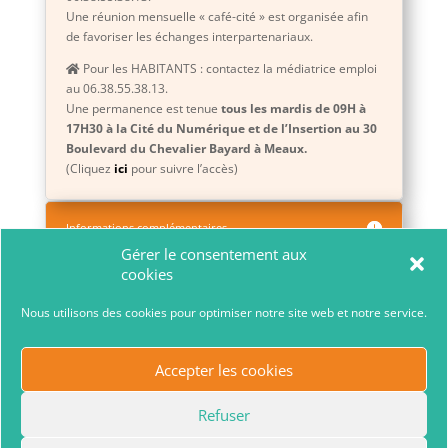
Une réunion mensuelle « café-cité » est organisée afin
de favoriser les échanges interpartenariaux.
Pour les HABITANTS : contactez la médiatrice emploi
au 06.38.55.38.13.
Une permanence est tenue
tous les mardis de 09H à
17H30 à la Cité du Numérique et de l’Insertion au 30
Boulevard du Chevalier Bayard à Meaux.
(Cliquez
ici
pour suivre l’accès)
Informations complémentaires
Gérer le consentement aux
cookies
Nous utilisons des cookies pour optimiser notre site web et notre service.
Accepter les cookies
Maison de l’Emploi et de la Formation Mission Locale Nord-
Refuser
Est 77
2026