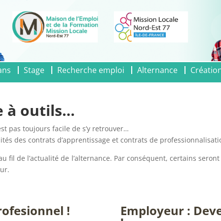
ans
Stage
Recherche emploi
Alternance
Création
 à outils…
est pas toujours facile de s’y retrouver…
tés des contrats d’apprentissage et contrats de professionnalisation 
 fil de l’actualité de l’alternance. Par conséquent, certains seron
ur.
rofesionnel !
Employeur : Dev