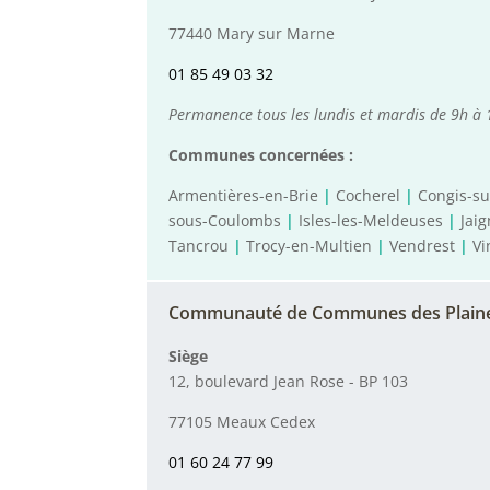
77440 Mary sur Marne
01 85 49 03 32
Permanence tous les lundis et mardis de 9h à 1
Communes concernées :
Armentières-en-Brie
|
Cocherel
|
Congis-s
sous-Coulombs
|
Isles-les-Meldeuses
|
Jai
Tancrou
|
Trocy-en-Multien
|
Vendrest
|
Vi
Communauté de Communes des Plaine
Siège
12, boulevard Jean Rose - BP 103
77105 Meaux Cedex
01 60 24 77 99