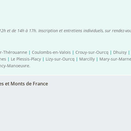
2h et de 14h à 17h. Inscription et entretiens individuels, sur rendez-v
ur-Thérouanne
|
Coulombs-en-Valois
|
Crouy-sur-Ourcq
|
Dhuisy
|
gnes
|
Le Plessis-Placy
|
Lizy-sur-Ourcq
|
Marcilly
|
Mary-sur-Marn
ncy-Manoeuvre.
s et Monts de France