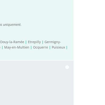
ous uniquement.
Douy-la-Ramée
|
Etrepilly
|
Germigny-
e
|
May-en-Multien
|
Ocquerre
|
Puisieux
|