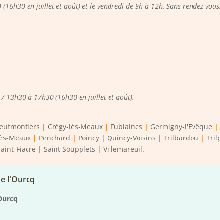
 (16h30 en juillet et août) et le vendredi de 9h à 12h. Sans rendez-vous
/ 13h30 à 17h30 (16h30 en juillet et août).
eufmontiers
|
Crégy-lès-Meaux
|
Fublaines
|
Germigny-l'Evêque
|
lès-Meaux
|
Penchard
|
Poincy
|
Quincy-Voisins
|
Trilbardou
|
Tril
Saint-Fiacre
|
Saint Soupplets
|
Villemareuil.
e l'Ourcq
'Ourcq