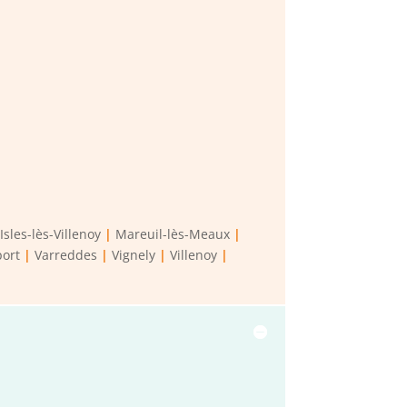
.
Isles-lès-Villenoy
|
Mareuil-lès-Meaux
|
port
|
Varreddes
|
Vignely
|
Villenoy
|