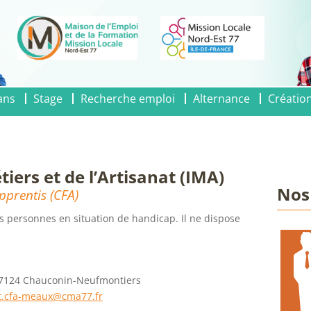
ans
Stage
Recherche emploi
Alternance
Création
tiers et de l’Artisanat (IMA)
Nos 
pprentis (CFA)
s personnes en situation de handicap. Il ne dispose
– 77124 Chauconin-Neufmontiers
at.cfa-meaux@cma77.fr