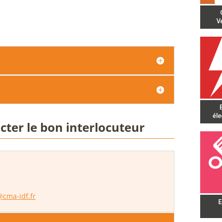
cter le bon interlocuteur
cma-idf.fr