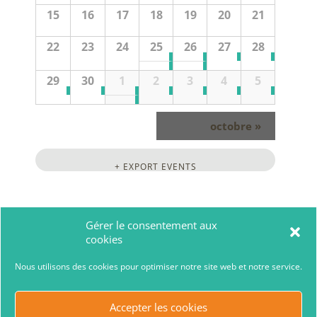
15
16
17
18
19
20
21
22
23
24
25
26
27
28
29
30
1
2
3
4
5
octobre
»
+ EXPORT EVENTS
Gérer le consentement aux
cookies
Nous utilisons des cookies pour optimiser notre site web et notre service.
Accepter les cookies