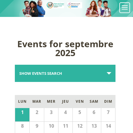
Events for septembre
2025
Events
Search
SHOW EVENTS SEARCH
and
Views
Navigation
Calendar
of
LUN
MAR
MER
JEU
VEN
SAM
DIM
Events
Calendar
1
2
3
4
5
6
7
of
Events
8
9
10
11
12
13
14